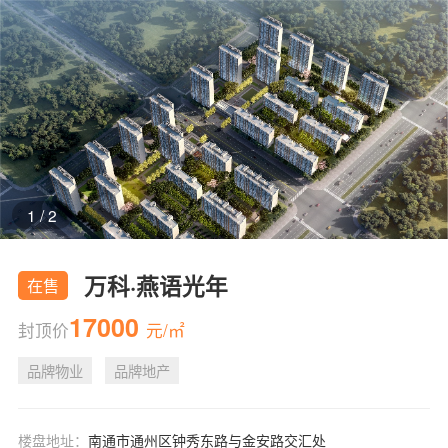
2
/
2
万科·燕语光年
在售
17000
封顶价
元/㎡
品牌物业
品牌地产
楼盘地址：
南通市通州区钟秀东路与金安路交汇处