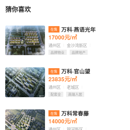
猜你喜欢
万科·燕语光年
在售
17000
元/㎡
通州区
金沙湾新区
品牌物业
品牌地产
万科·官山望
在售
23835
元/㎡
通州区
老城区
配套全
高端人居
万科常春藤
在售
14000
元/㎡
通州区
银河新区